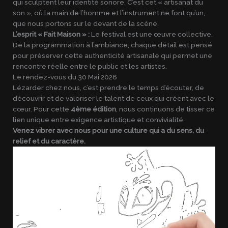
qui sculptent leur identité sonore. C’est cet « artisanat du
son », où la main de l’homme et l’instrument ne font qu’un,
que nous portons sur le devant de la scène.
L’esprit « Fait Maison » :
Le festival est une œuvre collective.
De la programmation à l’ambiance, chaque détail est pensé
pour préserver cette authenticité artisanale qui permet une
rencontre réelle entre le public et les artistes.
Le rendez-vous du 30 Mai 2026
Lézarder chez nous, c’est prendre le temps d’écouter, de
découvrir et de valoriser le talent de ceux qui créent avec le
cœur. Pour cette
4ème édition
, nous continuons de tisser ce
lien unique entre exigence artistique et convivialité.
Venez vibrer avec nous pour une culture qui a du sens, du
relief et du caractère.