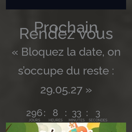
Prochain
Rendez vous
« Bloquez la date, on
s’occupe du reste :
29.05.27 »
296
8
33
2
JOURS
HEURES
MINUTES
SECONDES