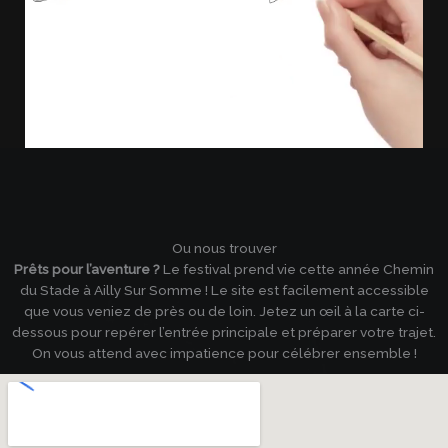
Ou nous trouver
Prêts pour l’aventure ?
Le festival prend vie cette année Chemin
du Stade à Ailly Sur Somme ! Le site est facilement accessible
que vous veniez de près ou de loin. Jetez un œil à la carte ci-
dessous pour repérer l’entrée principale et préparer votre trajet.
On vous attend avec impatience pour célébrer ensemble !