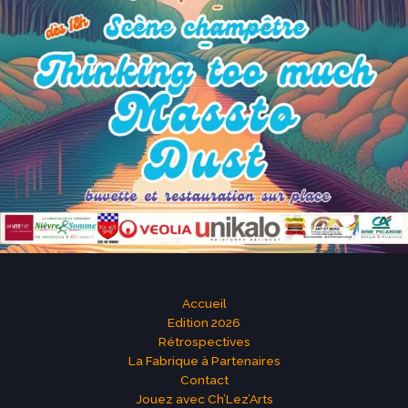
Accueil
Edition 2026
Rétrospectives
La Fabrique à Partenaires
Contact
Jouez avec Ch’Lez’Arts